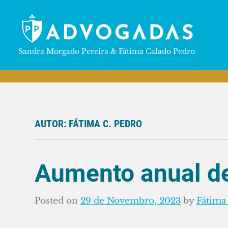
Skip
to
content
PP
Sandra Morgado Pereira & Fátima Calado Pedro
ADVOGADAS
AUTOR:
FÁTIMA C. PEDRO
Aumento anual d
Posted on
29 de Novembro, 2023
by
Fátima