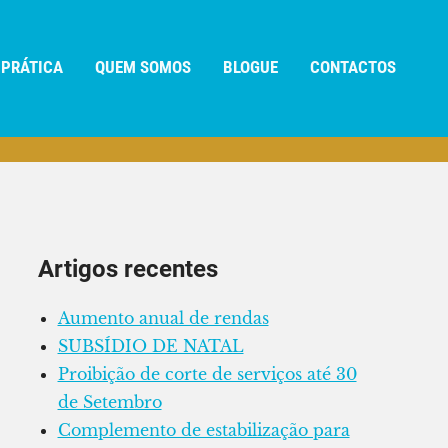
 PRÁTICA
QUEM SOMOS
BLOGUE
CONTACTOS
Artigos recentes
Aumento anual de rendas
SUBSÍDIO DE NATAL
Proibição de corte de serviços até 30
de Setembro
Complemento de estabilização para