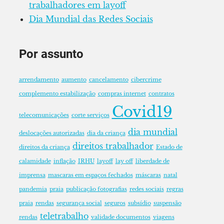
trabalhadores em layoff
Dia Mundial das Redes Sociais
Por assunto
arrendamento
aumento
cancelamento
cibercrime
complemento estabilização
compras internet
contratos
Covid19
telecomunicações
corte serviços
dia mundial
deslocações autorizadas
dia da criança
direitos trabalhador
direitos da criança
Estado de
calamidade
inflação
IRHU
layoff
lay off
liberdade de
imprensa
mascaras em espaços fechados
máscaras
natal
pandemia
praia
publicação fotografias
redes sociais
regras
praia
rendas
segurança social
seguros
subsídio
suspensão
teletrabalho
rendas
validade documentos
viagens