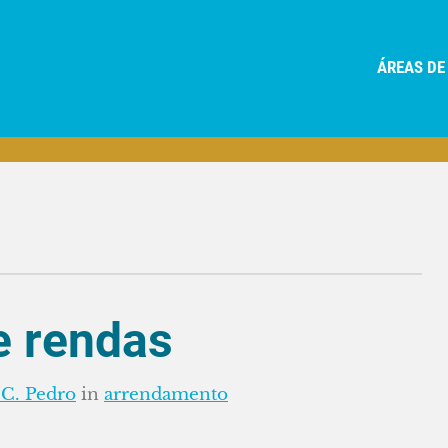
ÁREAS DE
e rendas
 C. Pedro
in
arrendamento