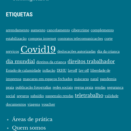
ETIQUETAS
arrendamento
aumento
cancelamento
cibercrime
complemento
estabilização
compras internet
contratos telecomunicações
corte
Covid19
serviços
deslocações autorizadas
dia da criança
dia mundial
direitos trabalhador
direitos da criança
Estado de calamidade
inflação
IRHU
layoff
lay off
liberdade de
imprensa
mascaras em espaços fechados
máscaras
natal
pandemia
praia
publicação fotografias
redes sociais
regras praia
rendas
segurança
teletrabalho
social
seguros
subsídio
suspensão rendas
validade
documentos
viagens
voucher
Áreas de prática
Quem somos