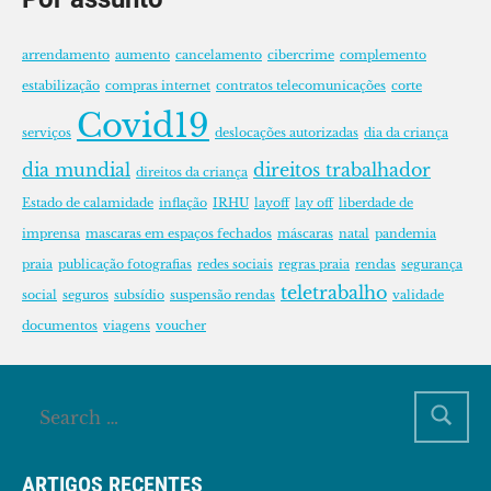
arrendamento
aumento
cancelamento
cibercrime
complemento
estabilização
compras internet
contratos telecomunicações
corte
Covid19
serviços
deslocações autorizadas
dia da criança
dia mundial
direitos trabalhador
direitos da criança
Estado de calamidade
inflação
IRHU
layoff
lay off
liberdade de
imprensa
mascaras em espaços fechados
máscaras
natal
pandemia
praia
publicação fotografias
redes sociais
regras praia
rendas
segurança
teletrabalho
social
seguros
subsídio
suspensão rendas
validade
documentos
viagens
voucher
ARTIGOS RECENTES