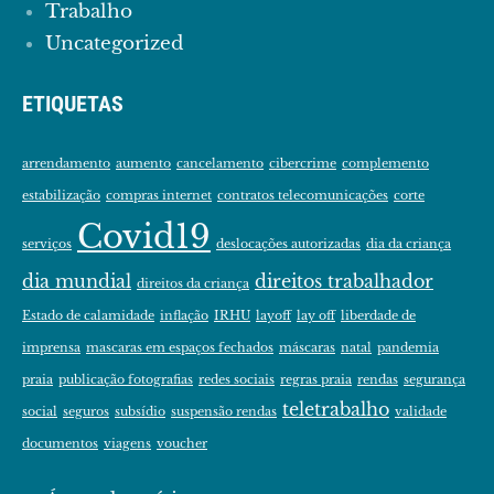
Trabalho
Uncategorized
ETIQUETAS
arrendamento
aumento
cancelamento
cibercrime
complemento
estabilização
compras internet
contratos telecomunicações
corte
Covid19
serviços
deslocações autorizadas
dia da criança
dia mundial
direitos trabalhador
direitos da criança
Estado de calamidade
inflação
IRHU
layoff
lay off
liberdade de
imprensa
mascaras em espaços fechados
máscaras
natal
pandemia
praia
publicação fotografias
redes sociais
regras praia
rendas
segurança
teletrabalho
social
seguros
subsídio
suspensão rendas
validade
documentos
viagens
voucher