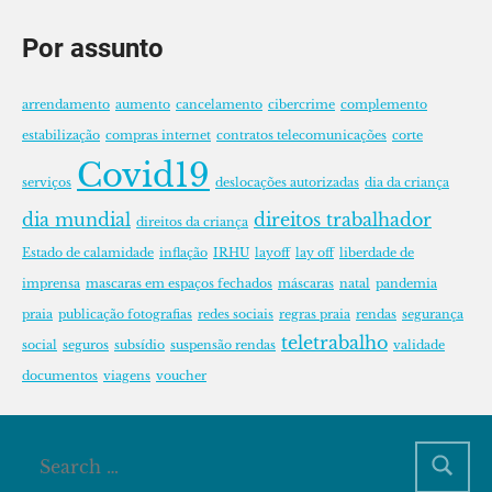
Por assunto
arrendamento
aumento
cancelamento
cibercrime
complemento
estabilização
compras internet
contratos telecomunicações
corte
Covid19
serviços
deslocações autorizadas
dia da criança
dia mundial
direitos trabalhador
direitos da criança
Estado de calamidade
inflação
IRHU
layoff
lay off
liberdade de
imprensa
mascaras em espaços fechados
máscaras
natal
pandemia
praia
publicação fotografias
redes sociais
regras praia
rendas
segurança
teletrabalho
social
seguros
subsídio
suspensão rendas
validade
documentos
viagens
voucher