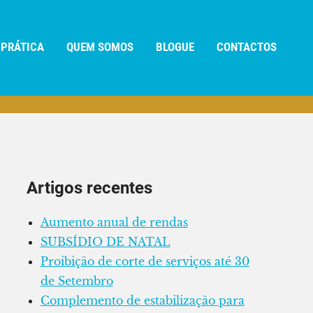
 PRÁTICA
QUEM SOMOS
BLOGUE
CONTACTOS
Artigos recentes
Aumento anual de rendas
SUBSÍDIO DE NATAL
Proibição de corte de serviços até 30
de Setembro
Complemento de estabilização para