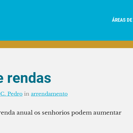
ÁREAS DE
e rendas
 C. Pedro
in
arrendamento
e renda anual os senhorios podem aumentar