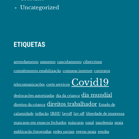
Uncategorized
ETIQUETAS
arrendamento
aumento
cancelamento
cibercrime
complemento estabilização
compras internet
contratos
Covid19
telecomunicações
corte serviços
dia mundial
deslocações autorizadas
dia da criança
direitos trabalhador
direitos da criança
Estado de
calamidade
inflação
IRHU
layoff
lay off
liberdade de imprensa
mascaras em espaços fechados
máscaras
natal
pandemia
praia
publicação fotografias
redes sociais
regras praia
rendas