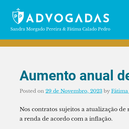
Skip
to
content
PP
Sandra Morgado Pereira & Fátima Calado Pedro
ADVOGADAS
Aumento anual d
Posted on
29 de Novembro, 2023
by
Fátima
Nos contratos sujeitos a atualização d
a renda de acordo com a inflação.