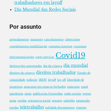
trabalhadores em layoff
Dia Mundial das Redes Sociais
Por assunto
arrendamento
aumento
cancelamento
cibercrime
complemento estabilização
compras internet
contratos
Covid19
telecomunicações
corte serviços
dia mundial
deslocações autorizadas
dia da criança
direitos trabalhador
direitos da criança
Estado de
calamidade
inflação
IRHU
layoff
lay off
liberdade de
imprensa
mascaras em espaços fechados
máscaras
natal
pandemia
praia
publicação fotografias
redes sociais
regras
praia
rendas
segurança social
seguros
subsídio
suspensão
teletrabalho
rendas
validade documentos
viagens