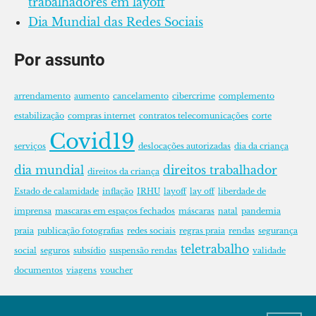
trabalhadores em layoff
Dia Mundial das Redes Sociais
Por assunto
arrendamento
aumento
cancelamento
cibercrime
complemento
estabilização
compras internet
contratos telecomunicações
corte
Covid19
serviços
deslocações autorizadas
dia da criança
dia mundial
direitos trabalhador
direitos da criança
Estado de calamidade
inflação
IRHU
layoff
lay off
liberdade de
imprensa
mascaras em espaços fechados
máscaras
natal
pandemia
praia
publicação fotografias
redes sociais
regras praia
rendas
segurança
teletrabalho
social
seguros
subsídio
suspensão rendas
validade
documentos
viagens
voucher