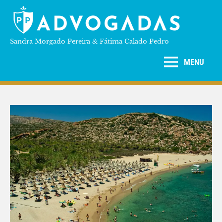
Skip
to
PP
content
Sandra Morgado Pereira & Fátima Calado Pedro
ADVOGADAS
MENU