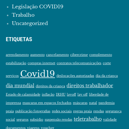
Legislação COVID19
Trabalho
Uncategorized
ETIQUETAS
arrendamento
aumento
cancelamento
cibercrime
complemento
estabilização
compras internet
contratos telecomunicações
corte
Covid19
serviços
deslocações autorizadas
dia da criança
dia mundial
direitos trabalhador
direitos da criança
Estado de calamidade
inflação
IRHU
layoff
lay off
liberdade de
imprensa
mascaras em espaços fechados
máscaras
natal
pandemia
praia
publicação fotografias
redes sociais
regras praia
rendas
segurança
teletrabalho
social
seguros
subsídio
suspensão rendas
validade
documentos
viagens
voucher