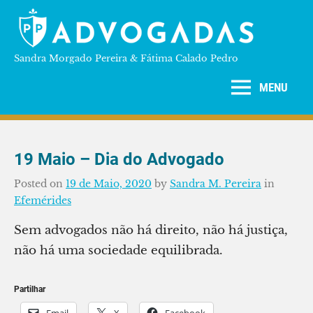
Skip
to
PP
content
Sandra Morgado Pereira & Fátima Calado Pedro
ADVOGADAS
MENU
19 Maio – Dia do Advogado
Posted on
19 de Maio, 2020
by
Sandra M. Pereira
in
Efemérides
Sem advogados não há direito, não há justiça,
não há uma sociedade equilibrada.
Partilhar