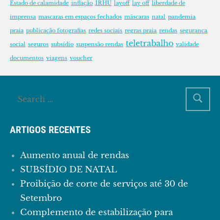
Estado de calamidade
inflação
IRHU
layoff
lay off
liberdade de
imprensa
mascaras em espaços fechados
máscaras
natal
pandemia
praia
publicação fotografias
redes sociais
regras praia
rendas
segurança
teletrabalho
social
seguros
subsídio
suspensão rendas
validade
documentos
viagens
voucher
ARTIGOS RECENTES
Aumento anual de rendas
SUBSÍDIO DE NATAL
Proibição de corte de serviços até 30 de
Setembro
Complemento de estabilização para