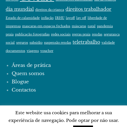
dia mundial
direitos trabalhador
direitos da criança
Estado de calamidade
inflação
IRHU
layoff
lay off
liberdade de
imprensa
mascaras em espaços fechados
máscaras
natal
pandemia
praia
publicação fotografias
redes sociais
regras praia
rendas
segurança
teletrabalho
social
seguros
subsídio
suspensão rendas
validade
documentos
viagens
voucher
Áreas de prática
Quem somos
Blogue
Contactos
© 2024 PP ADVOGADAS | Tema por
Este website usa cookies para melhorar a sua
GermanThemes | Design por
experiência de navegação. Pode optar por não usar.