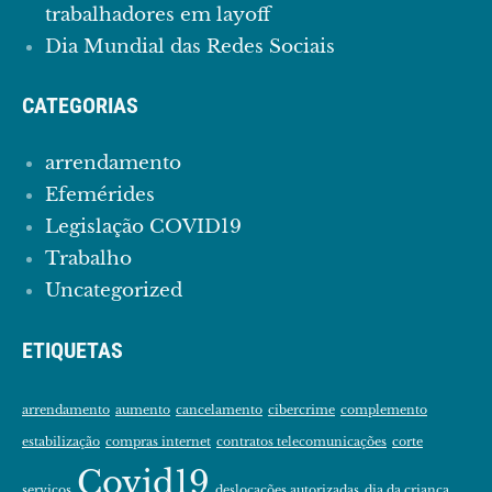
trabalhadores em layoff
Dia Mundial das Redes Sociais
CATEGORIAS
arrendamento
Efemérides
Legislação COVID19
Trabalho
Uncategorized
ETIQUETAS
arrendamento
aumento
cancelamento
cibercrime
complemento
estabilização
compras internet
contratos telecomunicações
corte
Covid19
serviços
deslocações autorizadas
dia da criança