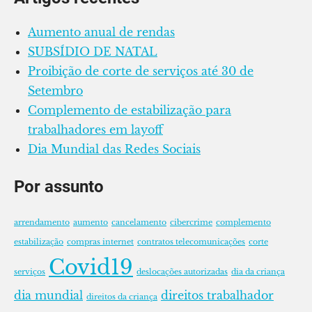
Aumento anual de rendas
SUBSÍDIO DE NATAL
Proibição de corte de serviços até 30 de
Setembro
Complemento de estabilização para
trabalhadores em layoff
Dia Mundial das Redes Sociais
Por assunto
arrendamento
aumento
cancelamento
cibercrime
complemento
estabilização
compras internet
contratos telecomunicações
corte
Covid19
serviços
deslocações autorizadas
dia da criança
dia mundial
direitos trabalhador
direitos da criança