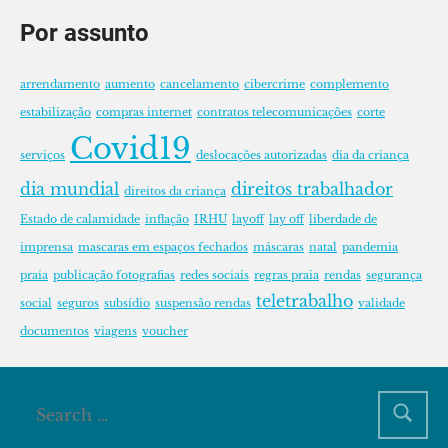
Por assunto
arrendamento
aumento
cancelamento
cibercrime
complemento
estabilização
compras internet
contratos telecomunicações
corte
Covid19
serviços
deslocações autorizadas
dia da criança
dia mundial
direitos trabalhador
direitos da criança
Estado de calamidade
inflação
IRHU
layoff
lay off
liberdade de
imprensa
mascaras em espaços fechados
máscaras
natal
pandemia
praia
publicação fotografias
redes sociais
regras praia
rendas
segurança
teletrabalho
social
seguros
subsídio
suspensão rendas
validade
documentos
viagens
voucher