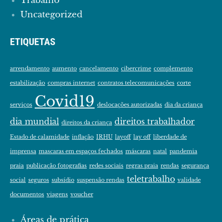
Trabalho
Uncategorized
ETIQUETAS
arrendamento
aumento
cancelamento
cibercrime
complemento
estabilização
compras internet
contratos telecomunicações
corte
Covid19
serviços
deslocações autorizadas
dia da criança
dia mundial
direitos trabalhador
direitos da criança
Estado de calamidade
inflação
IRHU
layoff
lay off
liberdade de
imprensa
mascaras em espaços fechados
máscaras
natal
pandemia
praia
publicação fotografias
redes sociais
regras praia
rendas
segurança
teletrabalho
social
seguros
subsídio
suspensão rendas
validade
documentos
viagens
voucher
Áreas de prática