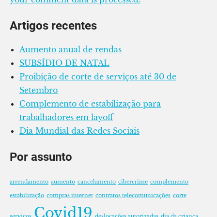
Artigos recentes
Aumento anual de rendas
SUBSÍDIO DE NATAL
Proibição de corte de serviços até 30 de
Setembro
Complemento de estabilização para
trabalhadores em layoff
Dia Mundial das Redes Sociais
Por assunto
arrendamento
aumento
cancelamento
cibercrime
complemento
estabilização
compras internet
contratos telecomunicações
corte
Covid19
serviços
deslocações autorizadas
dia da criança