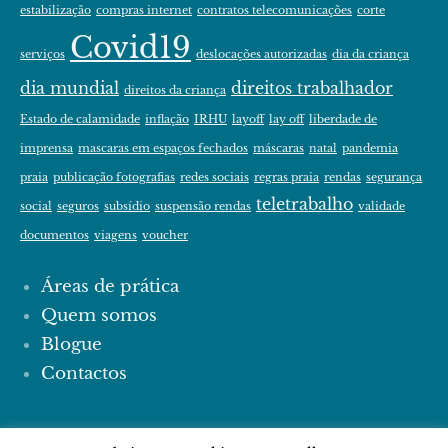
estabilização
compras internet
contratos telecomunicações
corte
Covid19
serviços
deslocações autorizadas
dia da criança
dia mundial
direitos trabalhador
direitos da criança
Estado de calamidade
inflação
IRHU
layoff
lay off
liberdade de
imprensa
mascaras em espaços fechados
máscaras
natal
pandemia
praia
publicação fotografias
redes sociais
regras praia
rendas
segurança
teletrabalho
social
seguros
subsídio
suspensão rendas
validade
documentos
viagens
voucher
Áreas de prática
Quem somos
Blogue
Contactos
© 2024 PP ADVOGADAS | Tema por