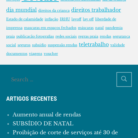
dia mundial
direitos trabalhador
direitos da criança
Estado de calamidade
inflação
IRHU
layoff
lay off
liberdade de
imprensa
mascaras em espaços fechados
máscaras
natal
pandemia
praia
publicação fotografias
redes sociais
regras praia
rendas
segurança
teletrabalho
social
seguros
subsídio
suspensão rendas
validade
documentos
viagens
voucher
ARTIGOS RECENTES
Aumento anual de rendas
SUBSÍDIO DE NATAL
Proibição de corte de serviços até 30 de